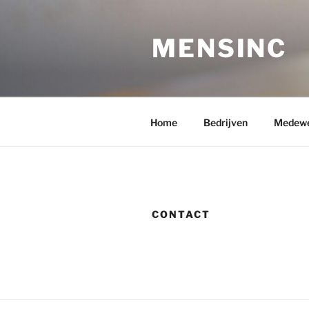
Ga
naar
MENSINC
de
inhoud
Home
Bedrijven
Medewe
CONTACT